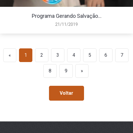
Programa Gerando Salvação...
21/11/2019
«
1
2
3
4
5
6
7
8
9
»
Voltar