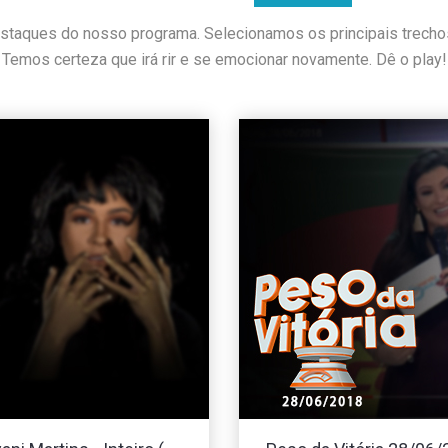
staques do nosso programa. Selecionamos os principais trech
Temos certeza que irá rir e se emocionar novamente. Dê o play!