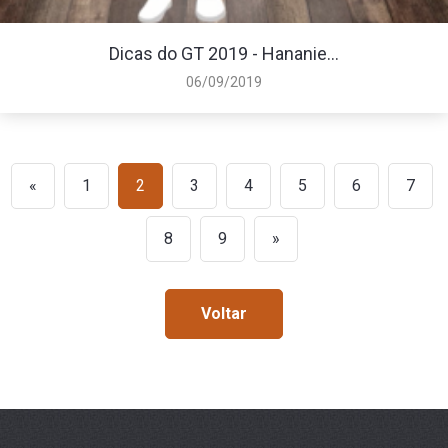
Dicas do GT 2019 - Hananie...
06/09/2019
«
1
2
3
4
5
6
7
8
9
»
Voltar